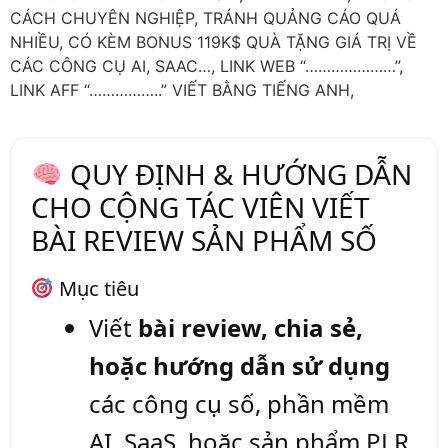
CÁCH CHUYÊN NGHIỆP, TRÁNH QUẢNG CÁO QUÁ
NHIỀU, CÓ KÈM BONUS 119K$ QUÀ TẶNG GIÁ TRỊ VỀ
CÁC CÔNG CỤ AI, SAAC…, LINK WEB “…………………”,
LINK AFF “……………..” VIẾT BẰNG TIẾNG ANH,
QUY ĐỊNH & HƯỚNG DẪN
CHO CỘNG TÁC VIÊN VIẾT
BÀI REVIEW SẢN PHẨM SỐ
Mục tiêu
Viết
bài review, chia sẻ,
hoặc hướng dẫn sử dụng
các công cụ số, phần mềm
AI, SaaS, hoặc sản phẩm PLR.