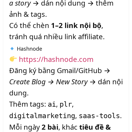
a story
→ dán nội dung → thêm
ảnh & tags.
Có thể chèn
1–2 link nội bộ
,
tránh quá nhiều link affiliate.
Hashnode
https://hashnode.com
Đăng ký bằng Gmail/GitHub →
Create Blog → New Story
→ dán nội
dung.
Thêm tags:
,
,
ai
plr
,
.
digitalmarketing
saas-tools
Mỗi ngày
2 bài
, khác
tiêu đề &