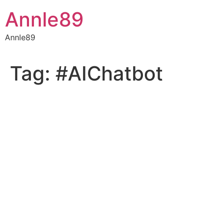
Skip
Annle89
to
content
Annle89
Tag:
#AIChatbot